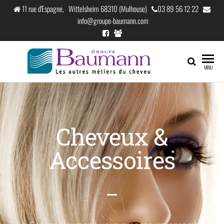
11 rue d'Espagne, Wittelsheim 68310 (Mulhouse)
03 89 56 12 22
info@groupe-baumann.com
Groupe
Les
MENU
autres
Baumann
métiers
du
cheveu
Cheveux &
Accessoires